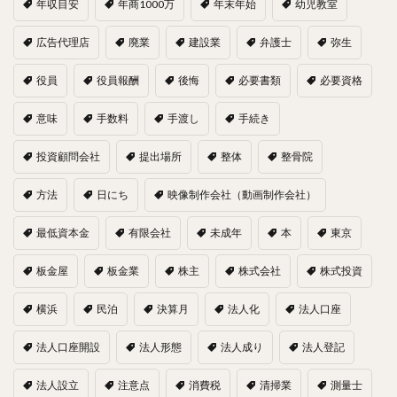
年収目安
年商1000万
年末年始
幼児教室
広告代理店
廃業
建設業
弁護士
弥生
役員
役員報酬
後悔
必要書類
必要資格
意味
手数料
手渡し
手続き
投資顧問会社
提出場所
整体
整骨院
方法
日にち
映像制作会社（動画制作会社）
最低資本金
有限会社
未成年
本
東京
板金屋
板金業
株主
株式会社
株式投資
横浜
民泊
決算月
法人化
法人口座
法人口座開設
法人形態
法人成り
法人登記
法人設立
注意点
消費税
清掃業
測量士