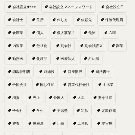
会社設立freee
会社設立マネーフォワード
会社設立日
会計士
住所
作り方
依頼先
保険代理店
倉庫業
個人
個人事業主
免除
六曜
内装業
分社化
別会社
別会社設立
副業
勤務医
化粧品
医療法人
占い師
印鑑証明書
取締役
口座開設
司法書士
合同会社
同じ住所
営業代行会社
土木業
増資
売上
外国人
大工
妻を社長
子会社
学生
学習塾
定款
定款作成
審査
屋根屋
川崎
工務店
左官屋