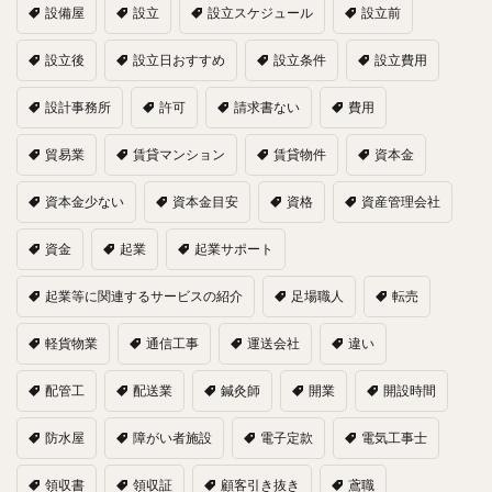
設備屋
設立
設立スケジュール
設立前
設立後
設立日おすすめ
設立条件
設立費用
設計事務所
許可
請求書ない
費用
貿易業
賃貸マンション
賃貸物件
資本金
資本金少ない
資本金目安
資格
資産管理会社
資金
起業
起業サポート
起業等に関連するサービスの紹介
足場職人
転売
軽貨物業
通信工事
運送会社
違い
配管工
配送業
鍼灸師
開業
開設時間
防水屋
障がい者施設
電子定款
電気工事士
領収書
領収証
顧客引き抜き
鳶職