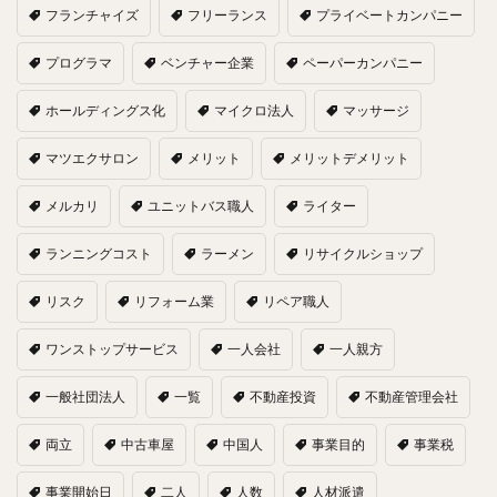
フランチャイズ
フリーランス
プライベートカンパニー
プログラマ
ベンチャー企業
ペーパーカンパニー
ホールディングス化
マイクロ法人
マッサージ
マツエクサロン
メリット
メリットデメリット
メルカリ
ユニットバス職人
ライター
ランニングコスト
ラーメン
リサイクルショップ
リスク
リフォーム業
リペア職人
ワンストップサービス
一人会社
一人親方
一般社団法人
一覧
不動産投資
不動産管理会社
両立
中古車屋
中国人
事業目的
事業税
事業開始日
二人
人数
人材派遣