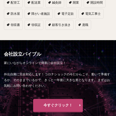
配管工
配送業
鍼灸師
開業
開設時間
防水屋
障がい者施設
電子定款
電気工事士
領収書
領収証
顧客引き抜き
鳶職
会社設立バイブル
家にいながらオンラインで簡単に会社設立！
外出自粛に完全対応します！ コロナショックの今だからこそ、動いて準備す
るか、そのままでいるかで、きっと一年後に大きな差となります。 まずはお
気軽にお問い合わせください。
今すぐクリック！