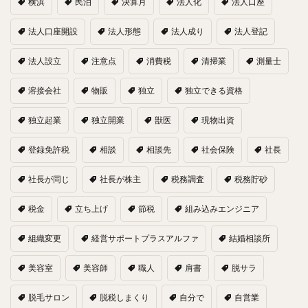
横浜
民泊
決算月
法人化
法人口座
法人口座開設
法人形態
法人成り
法人登記
法人設立
注意点
消費税
清掃業
測量士
溶接会社
物販
独立
独立できる資格
独立起業
独立開業
獣医
現物出資
登録免許税
相談
相談先
社会保険
社長
社長が同じ
社長が株主
税務調査
税務貯砂
税金
立ち上げ
節税
組み込みエンジニア
組織変更
経営サポートプラスアルファ
結婚相談所
美容室
美容師
職人
肩書
脱サラ
脱毛サロン
脱税しまくり
自分で
自営業