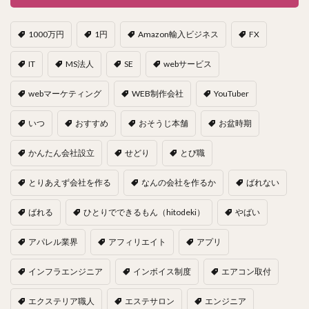
1000万円
1円
Amazon輸入ビジネス
FX
IT
MS法人
SE
webサービス
webマーケティング
WEB制作会社
YouTuber
いつ
おすすめ
おそうじ本舗
お盆時期
かんたん会社設立
せどり
とび職
とりあえず会社を作る
なんの会社を作るか
ばれない
ばれる
ひとりでできるもん（hitodeki）
やばい
アパレル業界
アフィリエイト
アプリ
インフラエンジニア
インボイス制度
エアコン取付
エクステリア職人
エステサロン
エンジニア