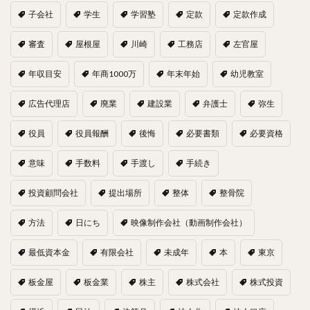
子会社
学生
学習塾
定款
定款作成
審査
屋根屋
川崎
工務店
左官屋
年収目安
年商1000万
年末年始
幼児教室
広告代理店
廃業
建設業
弁護士
弥生
役員
役員報酬
後悔
必要書類
必要資格
意味
手数料
手渡し
手続き
投資顧問会社
提出場所
整体
整骨院
方法
日にち
映像制作会社（動画制作会社）
最低資本金
有限会社
未成年
本
東京
板金屋
板金業
株主
株式会社
株式投資