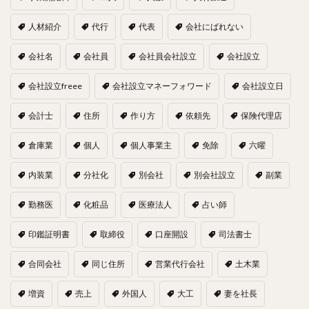
人材紹介
代行
代表
会社にばれない
会社名
会社員
会社員会社設立
会社設立
会社設立freee
会社設立マネーフォワード
会社設立日
会計士
住所
作り方
依頼先
保険代理店
倉庫業
個人
個人事業主
免除
六曜
内装業
分社化
別会社
別会社設立
副業
勤務医
化粧品
医療法人
占い師
印鑑証明書
取締役
口座開設
司法書士
合同会社
同じ住所
営業代行会社
土木業
増資
売上
外国人
大工
妻を社長