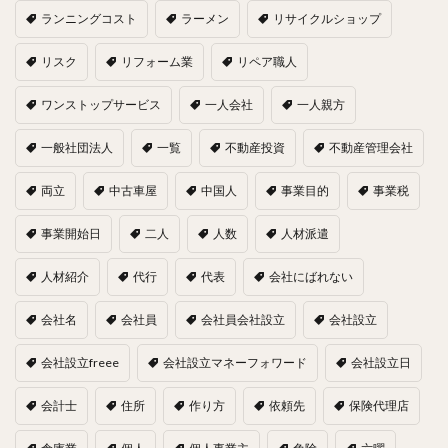
ランニングコスト
ラーメン
リサイクルショップ
リスク
リフォーム業
リペア職人
ワンストップサービス
一人会社
一人親方
一般社団法人
一覧
不動産投資
不動産管理会社
両立
中古車屋
中国人
事業目的
事業税
事業開始日
二人
人数
人材派遣
人材紹介
代行
代表
会社にばれない
会社名
会社員
会社員会社設立
会社設立
会社設立freee
会社設立マネーフォワード
会社設立日
会計士
住所
作り方
依頼先
保険代理店