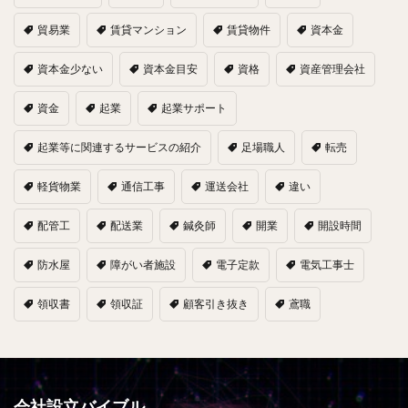
貿易業
賃貸マンション
賃貸物件
資本金
資本金少ない
資本金目安
資格
資産管理会社
資金
起業
起業サポート
起業等に関連するサービスの紹介
足場職人
転売
軽貨物業
通信工事
運送会社
違い
配管工
配送業
鍼灸師
開業
開設時間
防水屋
障がい者施設
電子定款
電気工事士
領収書
領収証
顧客引き抜き
鳶職
会社設立バイブル