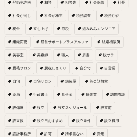
登録免許税
相談
相談先
社会保険
社長
社長が同じ
社長が株主
税務調査
税務貯砂
税金
立ち上げ
節税
組み込みエンジニア
組織変更
経営サポートプラスアルファ
結婚相談所
美容室
美容師
職人
肩書
脱サラ
脱毛サロン
脱税しまくり
自分で
自営業
自宅
自宅サロン
舗装屋
英会話教室
薬局
行政書士
見せ金
解体業
訪問看護
設備屋
設立
設立スケジュール
設立前
設立後
設立日おすすめ
設立条件
設立費用
設計事務所
許可
請求書ない
費用