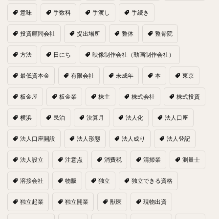
意味
手数料
手渡し
手続き
投資顧問会社
提出場所
整体
整骨院
方法
日にち
映像制作会社（動画制作会社）
最低資本金
有限会社
未成年
本
東京
板金屋
板金業
株主
株式会社
株式投資
横浜
民泊
決算月
法人化
法人口座
法人口座開設
法人形態
法人成り
法人登記
法人設立
注意点
消費税
清掃業
測量士
溶接会社
物販
独立
独立できる資格
独立起業
独立開業
獣医
現物出資