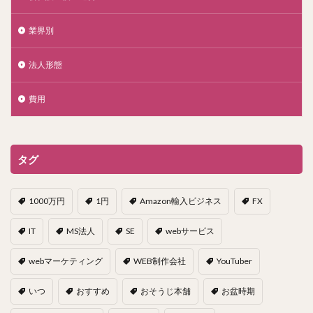
業界別
法人形態
費用
タグ
1000万円
1円
Amazon輸入ビジネス
FX
IT
MS法人
SE
webサービス
webマーケティング
WEB制作会社
YouTuber
いつ
おすすめ
おそうじ本舗
お盆時期