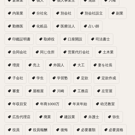
倉庫業
個人
個人事業主
免除
六曜
内装業
分社化
別会社
別会社設立
副業
勤務医
化粧品
医療法人
占い師
印鑑証明書
取締役
口座開設
司法書士
合同会社
同じ住所
営業代行会社
土木業
増資
売上
外国人
大工
妻を社長
子会社
学生
学習塾
定款
定款作成
審査
屋根屋
川崎
工務店
左官屋
年収目安
年商1000万
年末年始
幼児教室
広告代理店
廃業
建設業
弁護士
弥生
役員
役員報酬
後悔
必要書類
必要資格