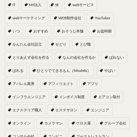
IT
MS法人
SE
webサービス
webマーケティング
WEB制作会社
YouTuber
いつ
おすすめ
おそうじ本舗
お盆時期
かんたん会社設立
せどり
とび職
とりあえず会社を作る
なんの会社を作るか
ばれない
ばれる
ひとりでできるもん（hitodeki）
やばい
アパレル業界
アフィリエイト
アプリ
インフラエンジニア
インボイス制度
エアコン取付
エクステリア職人
エステサロン
エンジニア
オンライン
カメラマン
クロス屋
グループ会社
コンサル会社
コンビニ
ゴーストレストラン