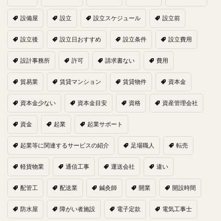
設備屋
設立
設立スケジュール
設立前
設立後
設立日おすすめ
設立条件
設立費用
設計事務所
許可
請求書ない
費用
貿易業
賃貸マンション
賃貸物件
資本金
資本金少ない
資本金目安
資格
資産管理会社
資金
起業
起業サポート
起業等に関連するサービスの紹介
足場職人
転売
軽貨物業
通信工事
運送会社
違い
配管工
配送業
鍼灸師
開業
開設時間
防水屋
障がい者施設
電子定款
電気工事士