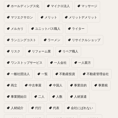
ホールディングス化
マイクロ法人
マッサージ
マツエクサロン
メリット
メリットデメリット
メルカリ
ユニットバス職人
ライター
ランニングコスト
ラーメン
リサイクルショップ
リスク
リフォーム業
リペア職人
ワンストップサービス
一人会社
一人親方
一般社団法人
一覧
不動産投資
不動産管理会社
両立
中古車屋
中国人
事業目的
事業税
事業開始日
二人
人数
人材派遣
人材紹介
代行
代表
会社にばれない