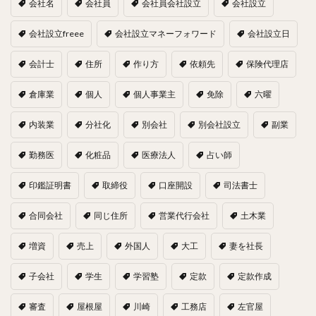
会社名
会社員
会社員会社設立
会社設立
会社設立freee
会社設立マネーフォワード
会社設立日
会計士
住所
作り方
依頼先
保険代理店
倉庫業
個人
個人事業主
免除
六曜
内装業
分社化
別会社
別会社設立
副業
勤務医
化粧品
医療法人
占い師
印鑑証明書
取締役
口座開設
司法書士
合同会社
同じ住所
営業代行会社
土木業
増資
売上
外国人
大工
妻を社長
子会社
学生
学習塾
定款
定款作成
審査
屋根屋
川崎
工務店
左官屋