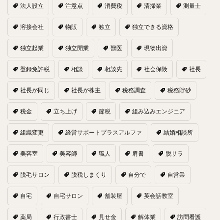
法人設立
注意点
消費税
清掃業
測量士
溶接会社
物販
独立
独立できる資格
独立起業
独立開業
獣医
現物出資
登録免許税
相談
相談先
社会保険
社長
社長が同じ
社長が株主
税務調査
税務貯砂
税金
立ち上げ
節税
組み込みエンジニア
組織変更
経営サポートプラスアルファ
結婚相談所
美容室
美容師
職人
肩書
脱サラ
脱毛サロン
脱税しまくり
自分で
自営業
自宅
自宅サロン
舗装屋
英会話教室
薬局
行政書士
見せ金
解体業
訪問看護