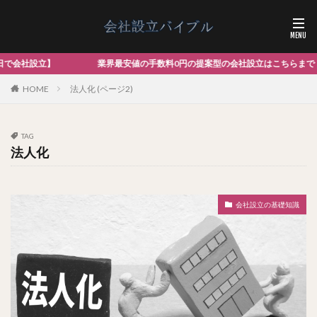
業界最安値の手数料0円の提案型の会社設立はこちらまで
HOME
法人化 (ページ2)
TAG
法人化
会社設立の基礎知識