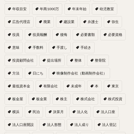
年収目安
年商1000万
年末年始
幼児教室
広告代理店
廃業
建設業
弁護士
弥生
役員
役員報酬
後悔
必要書類
必要資格
意味
手数料
手渡し
手続き
投資顧問会社
提出場所
整体
整骨院
方法
日にち
映像制作会社（動画制作会社）
最低資本金
有限会社
未成年
本
東京
板金屋
板金業
株主
株式会社
株式投資
横浜
民泊
決算月
法人化
法人口座
法人口座開設
法人形態
法人成り
法人登記