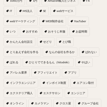
1000万円
1円
Amazon輸入ビジネス
FX
IT
MS法人
SE
webサービス
webマーケティング
WEB制作会社
YouTuber
いつ
おすすめ
おそうじ本舗
お盆時期
かんたん会社設立
せどり
とび職
とりあえず会社を作る
なんの会社を作るか
ばれない
ばれる
ひとりでできるもん（hitodeki）
やばい
アパレル業界
アフィリエイト
アプリ
インフラエンジニア
インボイス制度
エアコン取付
エクステリア職人
エステサロン
エンジニア
オンライン
カメラマン
クロス屋
グループ会社