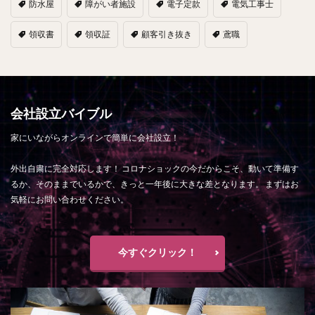
防水屋
障がい者施設
電子定款
電気工事士
領収書
領収証
顧客引き抜き
鳶職
会社設立バイブル
家にいながらオンラインで簡単に会社設立！
外出自粛に完全対応します！ コロナショックの今だからこそ、動いて準備す
るか、そのままでいるかで、きっと一年後に大きな差となります。 まずはお
気軽にお問い合わせください。
今すぐクリック！