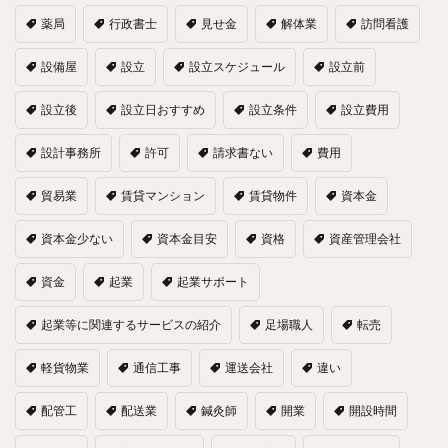
薬局
行政書士
見せ金
解体業
訪問看護
設備屋
設立
設立スケジュール
設立前
設立後
設立日おすすめ
設立条件
設立費用
設計事務所
許可
請求書ない
費用
貿易業
賃貸マンション
賃貸物件
資本金
資本金少ない
資本金目安
資格
資産管理会社
資金
起業
起業サポート
起業等に関連するサービスの紹介
足場職人
転売
軽貨物業
通信工事
運送会社
違い
配管工
配送業
鍼灸師
開業
開設時間