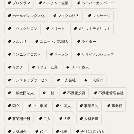
プログラマ
ベンチャー企業
ペーパーカンパニー
ホールディングス化
マイクロ法人
マッサージ
マツエクサロン
メリット
メリットデメリット
メルカリ
ユニットバス職人
ライター
ランニングコスト
ラーメン
リサイクルショップ
リスク
リフォーム業
リペア職人
ワンストップサービス
一人会社
一人親方
一般社団法人
一覧
不動産投資
不動産管理会社
両立
中古車屋
中国人
事業目的
事業税
事業開始日
二人
人数
人材派遣
人材紹介
代行
代表
会社にばれない