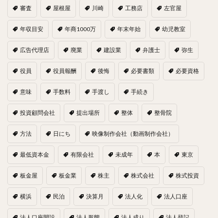
審査
屋根屋
川崎
工務店
左官屋
年収目安
年商1000万
年末年始
幼児教室
広告代理店
廃業
建設業
弁護士
弥生
役員
役員報酬
後悔
必要書類
必要資格
意味
手数料
手渡し
手続き
投資顧問会社
提出場所
整体
整骨院
方法
日にち
映像制作会社（動画制作会社）
最低資本金
有限会社
未成年
本
東京
板金屋
板金業
株主
株式会社
株式投資
横浜
民泊
決算月
法人化
法人口座
法人口座開設
法人形態
法人成り
法人登記