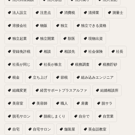
法人設立
注意点
消費税
清掃業
測量士
溶接会社
物販
独立
独立できる資格
独立起業
独立開業
獣医
現物出資
登録免許税
相談
相談先
社会保険
社長
社長が同じ
社長が株主
税務調査
税務貯砂
税金
立ち上げ
節税
組み込みエンジニア
組織変更
経営サポートプラスアルファ
結婚相談所
美容室
美容師
職人
肩書
脱サラ
脱毛サロン
脱税しまくり
自分で
自営業
自宅
自宅サロン
舗装屋
英会話教室