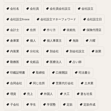
会社名
会社員
会社員会社設立
会社設立
会社設立freee
会社設立マネーフォワード
会社設立日
会計士
住所
作り方
依頼先
保険代理店
倉庫業
個人
個人事業主
免除
六曜
内装業
分社化
別会社
別会社設立
副業
勤務医
化粧品
医療法人
占い師
印鑑証明書
取締役
口座開設
司法書士
合同会社
同じ住所
営業代行会社
土木業
増資
売上
外国人
大工
妻を社長
子会社
学生
学習塾
定款
定款作成