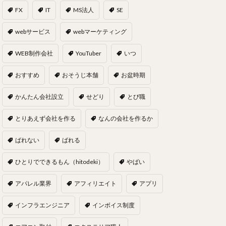
FX
IT
MS法人
SE
webサービス
webマーケティング
WEB制作会社
YouTuber
いつ
おすすめ
おそうじ本舗
お盆時期
かんたん会社設立
せどり
とび職
とりあえず会社を作る
なんの会社を作るか
ばれない
ばれる
ひとりでできるもん（hitodeki）
やばい
アパレル業界
アフィリエイト
アプリ
インフラエンジニア
インボイス制度