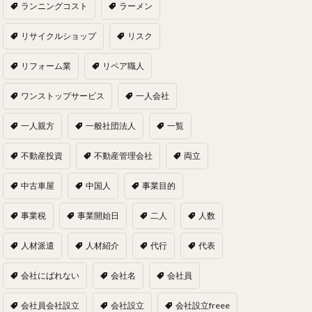
ランニングコスト
ラーメン
リサイクルショップ
リスク
リフォーム業
リペア職人
ワンストップサービス
一人会社
一人親方
一般社団法人
一覧
不動産投資
不動産管理会社
両立
中古車屋
中国人
事業目的
事業税
事業開始日
二人
人数
人材派遣
人材紹介
代行
代表
会社にばれない
会社名
会社員
会社員会社設立
会社設立
会社設立freee