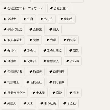
会社設立マネーフォワード
会社設立日
会計士
住所
作り方
依頼先
保険代理店
倉庫業
個人
個人事業主
免除
六曜
内装業
分社化
別会社
別会社設立
副業
勤務医
化粧品
医療法人
占い師
印鑑証明書
取締役
口座開設
司法書士
合同会社
同じ住所
営業代行会社
土木業
増資
売上
外国人
大工
妻を社長
子会社