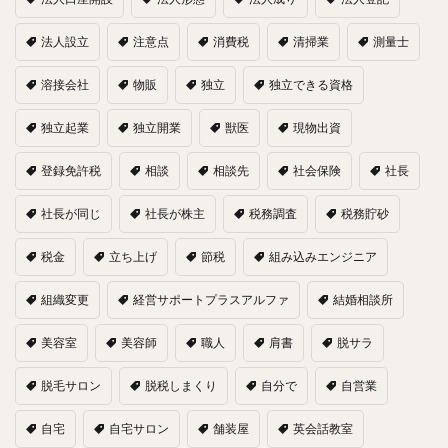
法人設立
注意点
消費税
清掃業
測量士
溶接会社
物販
独立
独立できる資格
独立起業
独立開業
獣医
現物出資
登録免許税
相談
相談先
社会保険
社長
社長が同じ
社長が株主
税務調査
税務貯砂
税金
立ち上げ
節税
組み込みエンジニア
組織変更
経営サポートプラスアルファ
結婚相談所
美容室
美容師
職人
肩書
脱サラ
脱毛サロン
脱税しまくり
自分で
自営業
自宅
自宅サロン
舗装屋
英会話教室