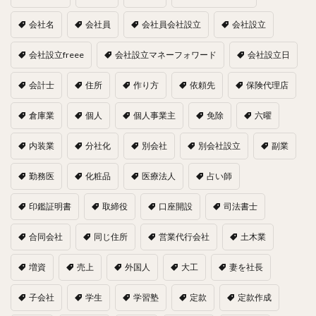
会社名
会社員
会社員会社設立
会社設立
会社設立freee
会社設立マネーフォワード
会社設立日
会計士
住所
作り方
依頼先
保険代理店
倉庫業
個人
個人事業主
免除
六曜
内装業
分社化
別会社
別会社設立
副業
勤務医
化粧品
医療法人
占い師
印鑑証明書
取締役
口座開設
司法書士
合同会社
同じ住所
営業代行会社
土木業
増資
売上
外国人
大工
妻を社長
子会社
学生
学習塾
定款
定款作成