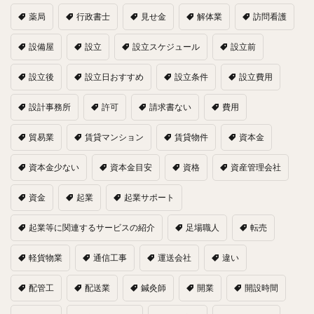
薬局
行政書士
見せ金
解体業
訪問看護
設備屋
設立
設立スケジュール
設立前
設立後
設立日おすすめ
設立条件
設立費用
設計事務所
許可
請求書ない
費用
貿易業
賃貸マンション
賃貸物件
資本金
資本金少ない
資本金目安
資格
資産管理会社
資金
起業
起業サポート
起業等に関連するサービスの紹介
足場職人
転売
軽貨物業
通信工事
運送会社
違い
配管工
配送業
鍼灸師
開業
開設時間