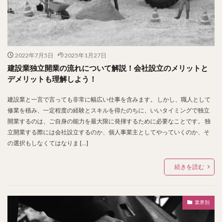
2022年7月5日
2025年1月27日
建設業独立開業の流れについて解説！会社設立のメリットと
デメリットも理解しよう！
建設業と一言で言っても非常に幅広い仕事を含みます。 しかし、職人として
修業を積み、一定程度の経験とスキルを得たのちに、いいタイミングで独立
開業するのは、ご自身の能力を最大限に発揮するために必要なことです。 独
立開業する際には会社設立するのか、個人事業主としてやっていくのか、そ
の選択もしなくてはなりま […]
続きを読む
業界別