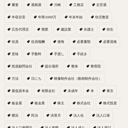
審査
屋根屋
川崎
工務店
左官屋
年収目安
年商1000万
年末年始
幼児教室
広告代理店
廃業
建設業
弁護士
弥生
役員
役員報酬
後悔
必要書類
必要資格
意味
手数料
手渡し
手続き
投資顧問会社
提出場所
整体
整骨院
方法
日にち
映像制作会社（動画制作会社）
最低資本金
有限会社
未成年
本
東京
板金屋
板金業
株主
株式会社
株式投資
横浜
民泊
決算月
法人化
法人口座
法人口座開設
法人形態
法人成り
法人登記