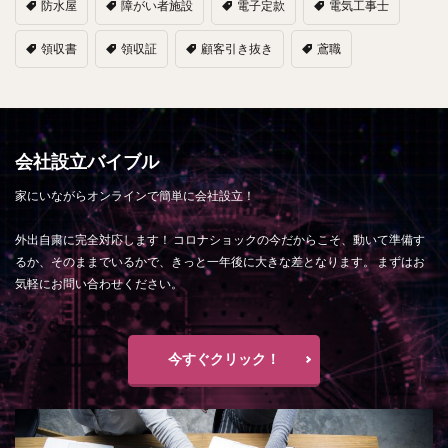
防水屋
障がい者施設
電子定款
電気工事士
領収書
領収証
顧客引き抜き
鳶職
会社設立バイブル
家にいながらオンラインで簡単に会社設立！
外出自粛に完全対応します！ コロナショックの今だからこそ、動いて準備す
るか、そのままでいるかで、きっと一年後に大きな差となります。 まずはお
気軽にお問い合わせください。
今すぐクリック！