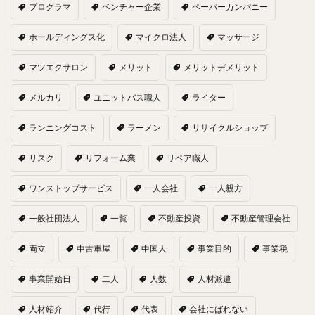
プログラマ
ベンチャー企業
ペーパーカンパニー
ホールディングス化
マイクロ法人
マッサージ
マツエクサロン
メリット
メリットデメリット
メルカリ
ユニットバス職人
ライター
ランニングコスト
ラーメン
リサイクルショップ
リスク
リフォーム業
リペア職人
ワンストップサービス
一人会社
一人親方
一般社団法人
一覧
不動産投資
不動産管理会社
両立
中古車屋
中国人
事業目的
事業税
事業開始日
二人
人数
人材派遣
人材紹介
代行
代表
会社にばれない