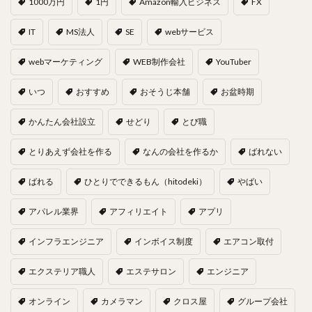
1000万円
1円
Amazon輸入ビジネス
FX
IT
MS法人
SE
webサービス
webマーケティング
WEB制作会社
YouTuber
いつ
おすすめ
おそうじ本舗
お盆時期
かんたん会社設立
せどり
とび職
とりあえず会社を作る
なんの会社を作るか
ばれない
ばれる
ひとりでできるもん（hitodeki）
やばい
アパレル業界
アフィリエイト
アプリ
インフラエンジニア
インボイス制度
エアコン取付
エクステリア職人
エステサロン
エンジニア
オンライン
カメラマン
クロス屋
グループ会社