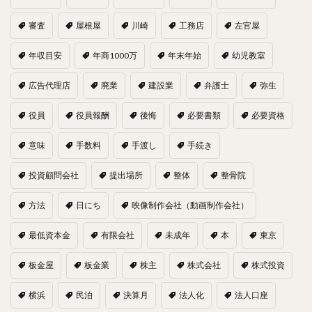
審査
屋根屋
川崎
工務店
左官屋
年収目安
年商1000万
年末年始
幼児教室
広告代理店
廃業
建設業
弁護士
弥生
役員
役員報酬
後悔
必要書類
必要資格
意味
手数料
手渡し
手続き
投資顧問会社
提出場所
整体
整骨院
方法
日にち
映像制作会社（動画制作会社）
最低資本金
有限会社
未成年
本
東京
板金屋
板金業
株主
株式会社
株式投資
横浜
民泊
決算月
法人化
法人口座