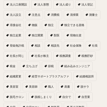
法人口座開設
法人形態
法人成り
法人登記
法人設立
注意点
消費税
清掃業
測量士
溶接会社
物販
独立
独立できる資格
独立起業
独立開業
獣医
現物出資
登録免許税
相談
相談先
社会保険
社長
社長が同じ
社長が株主
税務調査
税務貯砂
税金
立ち上げ
節税
組み込みエンジニア
組織変更
経営サポートプラスアルファ
結婚相談所
美容室
美容師
職人
肩書
脱サラ
脱毛サロン
脱税しまくり
自分で
自営業