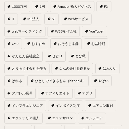
1000万円
1円
Amazon輸入ビジネス
FX
IT
MS法人
SE
webサービス
webマーケティング
WEB制作会社
YouTuber
いつ
おすすめ
おそうじ本舗
お盆時期
かんたん会社設立
せどり
とび職
とりあえず会社を作る
なんの会社を作るか
ばれない
ばれる
ひとりでできるもん（hitodeki）
やばい
アパレル業界
アフィリエイト
アプリ
インフラエンジニア
インボイス制度
エアコン取付
エクステリア職人
エステサロン
エンジニア