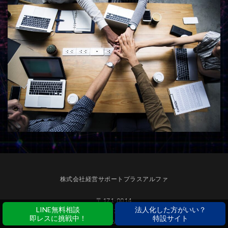
株式会社経営サポートプラスアルファ
〒171-0014
LINE無料相談
法人化した方がいい？
東京都豊島区池袋二丁目47番5号池袋オンダビル7階
即レスに挑戦中！
特設サイト
TEL：03-6914-7208