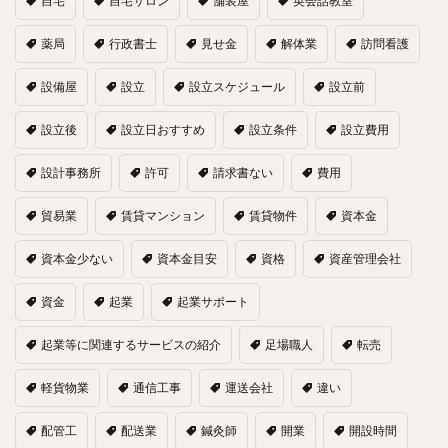
自宅
自宅サロン
舗装屋
英会話教室
薬局
行政書士
見せ金
解体業
訪問看護
設備屋
設立
設立スケジュール
設立前
設立後
設立日おすすめ
設立条件
設立費用
設計事務所
許可
請求書ない
費用
貿易業
賃貸マンション
賃貸物件
資本金
資本金少ない
資本金目安
資格
資産管理会社
資金
起業
起業サポート
起業等に関連するサービスの紹介
足場職人
転売
軽貨物業
通信工事
運送会社
違い
配管工
配送業
鍼灸師
開業
開設時間