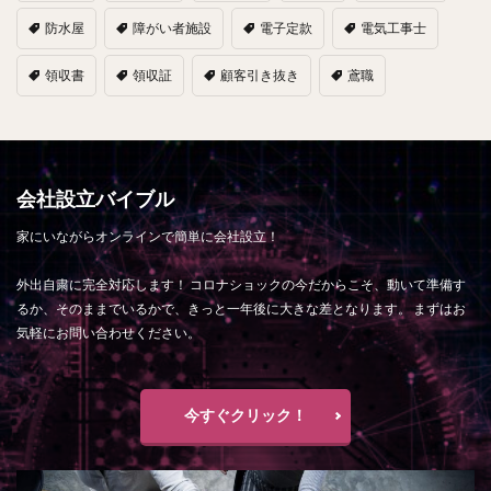
防水屋
障がい者施設
電子定款
電気工事士
領収書
領収証
顧客引き抜き
鳶職
会社設立バイブル
家にいながらオンラインで簡単に会社設立！
外出自粛に完全対応します！ コロナショックの今だからこそ、動いて準備す
るか、そのままでいるかで、きっと一年後に大きな差となります。 まずはお
気軽にお問い合わせください。
今すぐクリック！