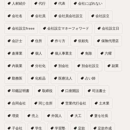
人材紹介
代行
代表
会社にばれない
会社名
会社員
会社員会社設立
会社設立
会社設立freee
会社設立マネーフォワード
会社設立日
会計士
住所
作り方
依頼先
保険代理店
倉庫業
個人
個人事業主
免除
六曜
内装業
分社化
別会社
別会社設立
副業
勤務医
化粧品
医療法人
占い師
印鑑証明書
取締役
口座開設
司法書士
合同会社
同じ住所
営業代行会社
土木業
増資
売上
外国人
大工
妻を社長
子会社
学生
学習塾
定款
定款作成