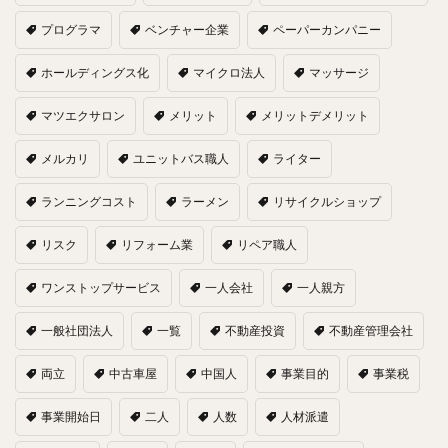
プログラマ
ベンチャー企業
ペーパーカンパニー
ホールディングス化
マイクロ法人
マッサージ
マツエクサロン
メリット
メリットデメリット
メルカリ
ユニットバス職人
ライター
ランニングコスト
ラーメン
リサイクルショップ
リスク
リフォーム業
リペア職人
ワンストップサービス
一人会社
一人親方
一般社団法人
一覧
不動産投資
不動産管理会社
両立
中古車屋
中国人
事業目的
事業税
事業開始日
二人
人数
人材派遣