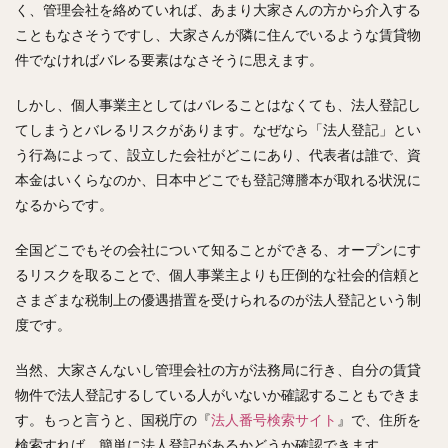
く、管理会社を絡めていれば、あまり大家さんの方から介入する
こともなさそうですし、大家さんが隣に住んでいるような賃貸物
件でなければバレる要素はなさそうに思えます。
しかし、個人事業主としてはバレることはなくても、法人登記し
てしまうとバレるリスクがあります。なぜなら「法人登記」とい
う行為によって、設立した会社がどこにあり、代表者は誰で、資
本金はいくらなのか、日本中どこでも登記簿謄本が取れる状況に
なるからです。
全国どこでもその会社について知ることができる、オープンにす
るリスクを取ることで、個人事業主よりも圧倒的な社会的信頼と
さまざまな税制上の優遇措置を受けられるのが法人登記という制
度です。
当然、大家さんないし管理会社の方が法務局に行き、自分の賃貸
物件で法人登記するしている人がいないか確認することもできま
す。もっと言うと、国税庁の『
法人番号検索サイト
』で、住所を
検索すれば、簡単に法人登記があるかどうか確認できます。