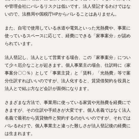
や管理会社にバレるリスクは低いです。法人登記するわけではな
いので、法務局や国税庁HPからバレることはありません。
また、自宅で使用している水道や電気といった光熱費や、事業に
使っているスペースに応じて、経費にできる「家事案分」が認め
られています。
法人登記し、法人として営業する場合、この「家事案分」につい
て少々厄介なことが起きます。個人事業主の場合、仕訳時に（家
事案分〇〇％）として「事業主貸」と「賃料」「光熱費」等で案
分仕訳すればいいのですが、法人化すると、賃貸借契約を役員と
法人とで結ぶ方など会計が面倒になります。
さまざまな方法で、事業用に使っている家賃や光熱費を経費にで
きますが、その仕訳や手続きが大変です。個人名義ではなく法人
名義で最初から賃貸物件と契約するのがいいのですが、それでは
バレるわけで、個人事業主と違った難しさが法人登記後の経費に
は生まれます。