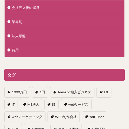
会社設立後の運営
業界別
法人形態
費用
タグ
1000万円
1円
Amazon輸入ビジネス
FX
IT
MS法人
SE
webサービス
webマーケティング
WEB制作会社
YouTuber