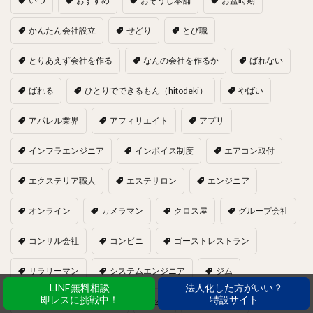
いつ
おすすめ
おそうじ本舗
お盆時期
かんたん会社設立
せどり
とび職
とりあえず会社を作る
なんの会社を作るか
ばれない
ばれる
ひとりでできるもん（hitodeki）
やばい
アパレル業界
アフィリエイト
アプリ
インフラエンジニア
インボイス制度
エアコン取付
エクステリア職人
エステサロン
エンジニア
オンライン
カメラマン
クロス屋
グループ会社
コンサル会社
コンビニ
ゴーストレストラン
サラリーマン
システムエンジニア
ジム
LINE無料相談
法人化した方がいい？
即レスに挑戦中！
特設サイト
セキュリティエンジニア
ゼロ
タイミング