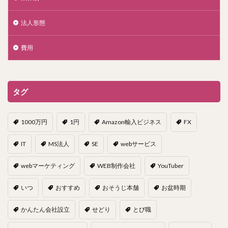
法人形態
費用
タグ
1000万円
1円
Amazon輸入ビジネス
FX
IT
MS法人
SE
webサービス
webマーケティング
WEB制作会社
YouTuber
いつ
おすすめ
おそうじ本舗
お盆時期
かんたん会社設立
せどり
とび職