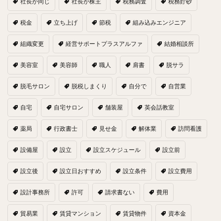
社長が同じ
社長が株主
税務調査
税務貯砂
税金
立ち上げ
節税
組み込みエンジニア
組織変更
経営サポートプラスアルファ
結婚相談所
美容室
美容師
職人
肩書
脱サラ
脱毛サロン
脱税しまくり
自分で
自営業
自宅
自宅サロン
舗装屋
英会話教室
薬局
行政書士
見せ金
解体業
訪問看護
設備屋
設立
設立スケジュール
設立前
設立後
設立日おすすめ
設立条件
設立費用
設計事務所
許可
請求書ない
費用
貿易業
賃貸マンション
賃貸物件
資本金