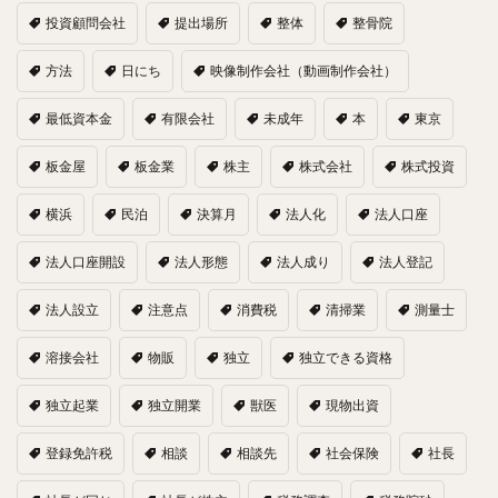
投資顧問会社
提出場所
整体
整骨院
方法
日にち
映像制作会社（動画制作会社）
最低資本金
有限会社
未成年
本
東京
板金屋
板金業
株主
株式会社
株式投資
横浜
民泊
決算月
法人化
法人口座
法人口座開設
法人形態
法人成り
法人登記
法人設立
注意点
消費税
清掃業
測量士
溶接会社
物販
独立
独立できる資格
独立起業
独立開業
獣医
現物出資
登録免許税
相談
相談先
社会保険
社長