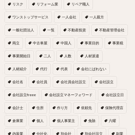
リスク
リフォーム業
リペア職人
ワンストップサービス
一人会社
一人親方
一般社団法人
一覧
不動産投資
不動産管理会社
両立
中古車屋
中国人
事業目的
事業税
事業開始日
二人
人数
人材派遣
人材紹介
代行
代表
会社にばれない
会社名
会社員
会社員会社設立
会社設立
会社設立freee
会社設立マネーフォワード
会社設立日
会計士
住所
作り方
依頼先
保険代理店
倉庫業
個人
個人事業主
免除
六曜
内装業
分社化
別会社
別会社設立
副業