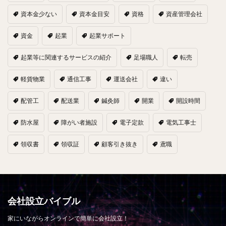
資本金少ない
資本金目安
資格
資産管理会社
資金
起業
起業サポート
起業等に関連するサービスの紹介
足場職人
転売
軽貨物業
通信工事
運送会社
違い
配管工
配送業
鍼灸師
開業
開設時間
防水屋
障がい者施設
電子定款
電気工事士
領収書
領収証
顧客引き抜き
鳶職
会社設立バイブル
家にいながらオンラインで簡単に会社設立！