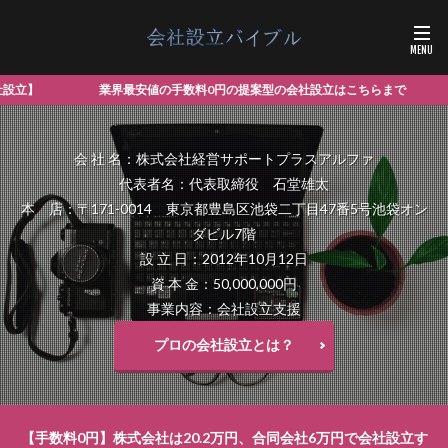
数料0円の提案型の会社設立はこちらまで
会 社 名：株式会社経営サポートプラスアルファ
代表者名：代表取締役 石堂雄太
本 店：〒171-0014 東京都豊島区池袋二丁目47番5号池袋オン
ダビル7階
設 立 日：2012年10月12日
資 本 金：50,000,000円
事業内容：会社設立支援
プロの会社設立とは？
【手数料0円】株式会社は20.2万円、合同会社6万円で会社設立す