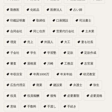
勤務医
化粧品
医療法人
占い師
印鑑証明書
取締役
口座開設
司法書士
合同会社
同じ住所
営業代行会社
土木業
増資
売上
外国人
大工
妻を社長
子会社
学生
学習塾
定款
定款作成
審査
屋根屋
川崎
工務店
左官屋
年収目安
年商1000万
年末年始
幼児教室
広告代理店
廃業
建設業
弁護士
弥生
役員
役員報酬
後悔
必要書類
必要資格
意味
手数料
手渡し
手続き