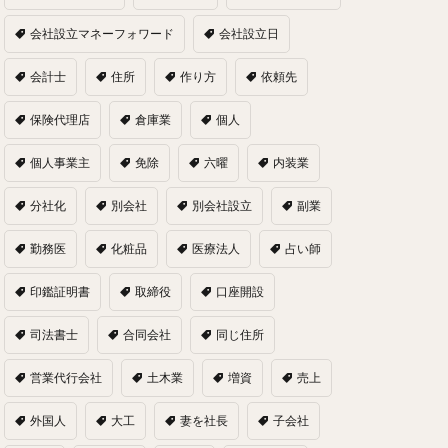
会社設立マネーフォワード
会社設立日
会計士
住所
作り方
依頼先
保険代理店
倉庫業
個人
個人事業主
免除
六曜
内装業
分社化
別会社
別会社設立
副業
勤務医
化粧品
医療法人
占い師
印鑑証明書
取締役
口座開設
司法書士
合同会社
同じ住所
営業代行会社
土木業
増資
売上
外国人
大工
妻を社長
子会社