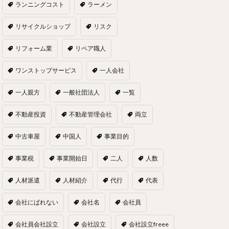
ランニングコスト
ラーメン
リサイクルショップ
リスク
リフォーム業
リペア職人
ワンストップサービス
一人会社
一人親方
一般社団法人
一覧
不動産投資
不動産管理会社
両立
中古車屋
中国人
事業目的
事業税
事業開始日
二人
人数
人材派遣
人材紹介
代行
代表
会社にばれない
会社名
会社員
会社員会社設立
会社設立
会社設立freee