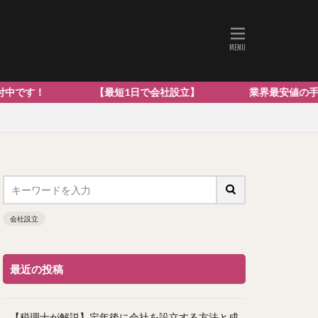
 【最短1日で会社設立】 業界最安値の手数料0円の提案型
会社設立
最近の投稿
【税理士が解説】定年後に会社を設立する方法と成