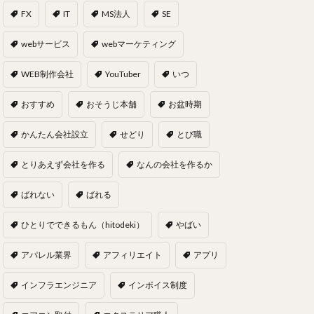
FX
IT
MS法人
SE
webサービス
webマーケティング
WEB制作会社
YouTuber
いつ
おすすめ
おそうじ本舗
お盆時期
かんたん会社設立
せどり
とび職
とりあえず会社を作る
なんの会社を作るか
ばれない
ばれる
ひとりでできるもん（hitodeki）
やばい
アパレル業界
アフィリエイト
アプリ
インフラエンジニア
インボイス制度