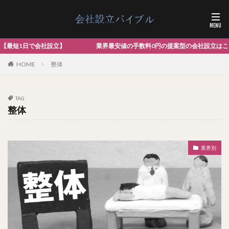
会社設立】 業界最安値の手数料0円の提案型の会社設立はこちらまで
HOME
整体
TAG
整体
業界別