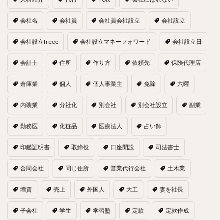
会社名
会社員
会社員会社設立
会社設立
会社設立freee
会社設立マネーフォワード
会社設立日
会計士
住所
作り方
依頼先
保険代理店
倉庫業
個人
個人事業主
免除
六曜
内装業
分社化
別会社
別会社設立
副業
勤務医
化粧品
医療法人
占い師
印鑑証明書
取締役
口座開設
司法書士
合同会社
同じ住所
営業代行会社
土木業
増資
売上
外国人
大工
妻を社長
子会社
学生
学習塾
定款
定款作成