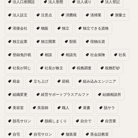
法人口座開設
法人形態
法人成り
法人登記
法人設立
注意点
消費税
清掃業
測量士
溶接会社
物販
独立
独立できる資格
独立起業
独立開業
獣医
現物出資
登録免許税
相談
相談先
社会保険
社長
社長が同じ
社長が株主
税務調査
税務貯砂
税金
立ち上げ
節税
組み込みエンジニア
組織変更
経営サポートプラスアルファ
結婚相談所
美容室
美容師
職人
肩書
脱サラ
脱毛サロン
脱税しまくり
自分で
自営業
自宅
自宅サロン
舗装屋
英会話教室