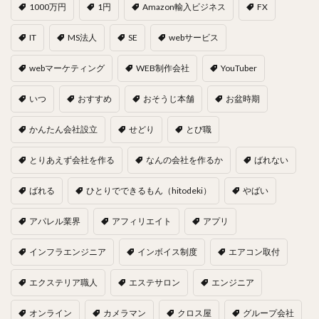
1000万円
1円
Amazon輸入ビジネス
FX
IT
MS法人
SE
webサービス
webマーケティング
WEB制作会社
YouTuber
いつ
おすすめ
おそうじ本舗
お盆時期
かんたん会社設立
せどり
とび職
とりあえず会社を作る
なんの会社を作るか
ばれない
ばれる
ひとりでできるもん（hitodeki）
やばい
アパレル業界
アフィリエイト
アプリ
インフラエンジニア
インボイス制度
エアコン取付
エクステリア職人
エステサロン
エンジニア
オンライン
カメラマン
クロス屋
グループ会社