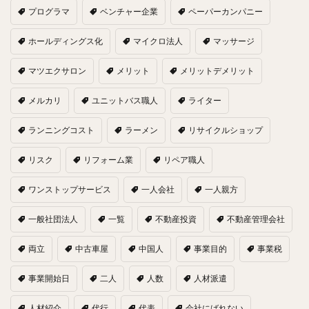
プログラマ
ベンチャー企業
ペーパーカンパニー
ホールディングス化
マイクロ法人
マッサージ
マツエクサロン
メリット
メリットデメリット
メルカリ
ユニットバス職人
ライター
ランニングコスト
ラーメン
リサイクルショップ
リスク
リフォーム業
リペア職人
ワンストップサービス
一人会社
一人親方
一般社団法人
一覧
不動産投資
不動産管理会社
両立
中古車屋
中国人
事業目的
事業税
事業開始日
二人
人数
人材派遣
人材紹介
代行
代表
会社にばれない