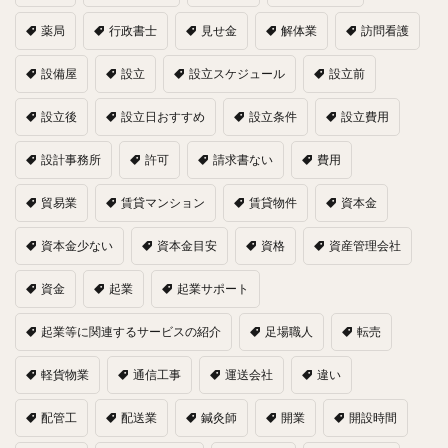
薬局
行政書士
見せ金
解体業
訪問看護
設備屋
設立
設立スケジュール
設立前
設立後
設立日おすすめ
設立条件
設立費用
設計事務所
許可
請求書ない
費用
貿易業
賃貸マンション
賃貸物件
資本金
資本金少ない
資本金目安
資格
資産管理会社
資金
起業
起業サポート
起業等に関連するサービスの紹介
足場職人
転売
軽貨物業
通信工事
運送会社
違い
配管工
配送業
鍼灸師
開業
開設時間