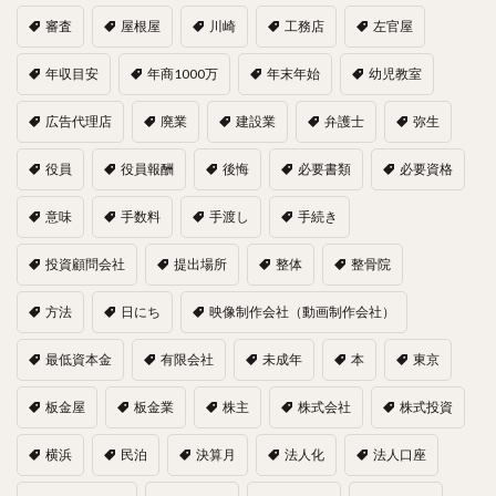
審査
屋根屋
川崎
工務店
左官屋
年収目安
年商1000万
年末年始
幼児教室
広告代理店
廃業
建設業
弁護士
弥生
役員
役員報酬
後悔
必要書類
必要資格
意味
手数料
手渡し
手続き
投資顧問会社
提出場所
整体
整骨院
方法
日にち
映像制作会社（動画制作会社）
最低資本金
有限会社
未成年
本
東京
板金屋
板金業
株主
株式会社
株式投資
横浜
民泊
決算月
法人化
法人口座