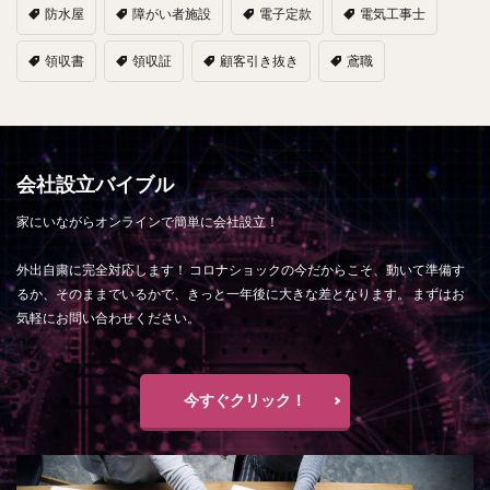
防水屋
障がい者施設
電子定款
電気工事士
領収書
領収証
顧客引き抜き
鳶職
会社設立バイブル
家にいながらオンラインで簡単に会社設立！
外出自粛に完全対応します！ コロナショックの今だからこそ、動いて準備す
るか、そのままでいるかで、きっと一年後に大きな差となります。 まずはお
気軽にお問い合わせください。
今すぐクリック！