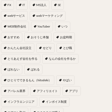
FX
IT
MS法人
SE
webサービス
webマーケティング
WEB制作会社
YouTuber
いつ
おすすめ
おそうじ本舗
お盆時期
かんたん会社設立
せどり
とび職
とりあえず会社を作る
なんの会社を作るか
ばれない
ばれる
ひとりでできるもん（hitodeki）
やばい
アパレル業界
アフィリエイト
アプリ
インフラエンジニア
インボイス制度