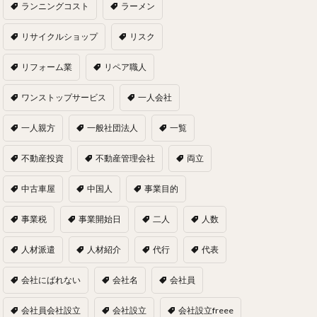
ランニングコスト
ラーメン
リサイクルショップ
リスク
リフォーム業
リペア職人
ワンストップサービス
一人会社
一人親方
一般社団法人
一覧
不動産投資
不動産管理会社
両立
中古車屋
中国人
事業目的
事業税
事業開始日
二人
人数
人材派遣
人材紹介
代行
代表
会社にばれない
会社名
会社員
会社員会社設立
会社設立
会社設立freee