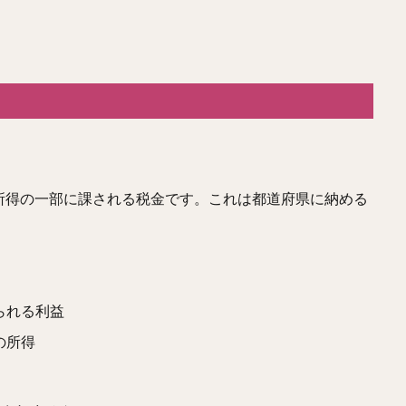
所得の一部に課される税金です。これは都道府県に納める
。
られる利益
の所得