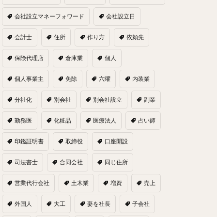
会社設立マネーフォワード
会社設立日
会計士
住所
作り方
依頼先
保険代理店
倉庫業
個人
個人事業主
免除
六曜
内装業
分社化
別会社
別会社設立
副業
勤務医
化粧品
医療法人
占い師
印鑑証明書
取締役
口座開設
司法書士
合同会社
同じ住所
営業代行会社
土木業
増資
売上
外国人
大工
妻を社長
子会社