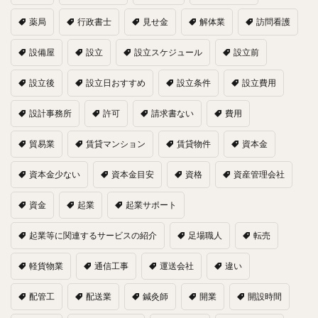
薬局
行政書士
見せ金
解体業
訪問看護
設備屋
設立
設立スケジュール
設立前
設立後
設立日おすすめ
設立条件
設立費用
設計事務所
許可
請求書ない
費用
貿易業
賃貸マンション
賃貸物件
資本金
資本金少ない
資本金目安
資格
資産管理会社
資金
起業
起業サポート
起業等に関連するサービスの紹介
足場職人
転売
軽貨物業
通信工事
運送会社
違い
配管工
配送業
鍼灸師
開業
開設時間