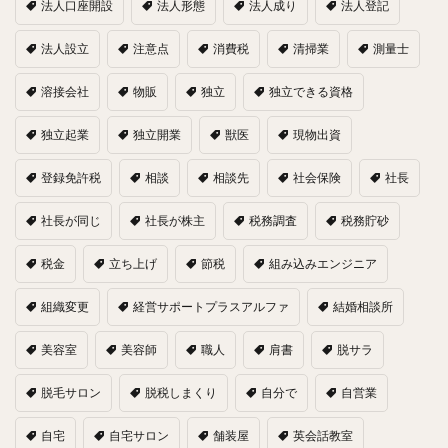
法人口座開設
法人形態
法人成り
法人登記
法人設立
注意点
消費税
清掃業
測量士
溶接会社
物販
独立
独立できる資格
独立起業
独立開業
獣医
現物出資
登録免許税
相談
相談先
社会保険
社長
社長が同じ
社長が株主
税務調査
税務貯砂
税金
立ち上げ
節税
組み込みエンジニア
組織変更
経営サポートプラスアルファ
結婚相談所
美容室
美容師
職人
肩書
脱サラ
脱毛サロン
脱税しまくり
自分で
自営業
自宅
自宅サロン
舗装屋
英会話教室