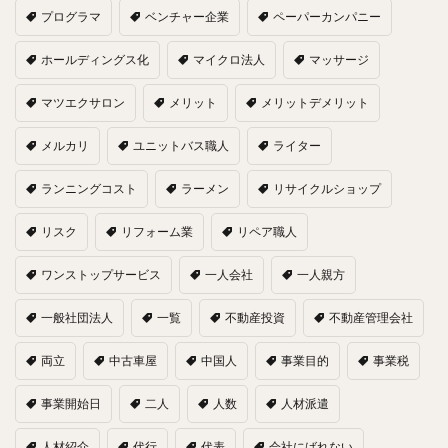
プログラマ
ベンチャー企業
ペーパーカンパニー
ホールディングス化
マイクロ法人
マッサージ
マツエクサロン
メリット
メリットデメリット
メルカリ
ユニットバス職人
ライター
ランニングコスト
ラーメン
リサイクルショップ
リスク
リフォーム業
リペア職人
ワンストップサービス
一人会社
一人親方
一般社団法人
一覧
不動産投資
不動産管理会社
両立
中古車屋
中国人
事業目的
事業税
事業開始日
二人
人数
人材派遣
人材紹介
代行
代表
会社にばれない