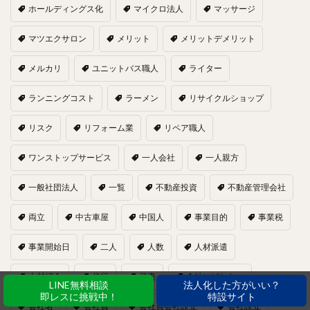
ホールディングス化
マイクロ法人
マッサージ
マツエクサロン
メリット
メリットデメリット
メルカリ
ユニットバス職人
ライター
ランニングコスト
ラーメン
リサイクルショップ
リスク
リフォーム業
リペア職人
ワンストップサービス
一人会社
一人親方
一般社団法人
一覧
不動産投資
不動産管理会社
両立
中古車屋
中国人
事業目的
事業税
事業開始日
二人
人数
人材派遣
人材紹介
代行
代表
会社にばれない
LINE無料相談
法人化した方がいい？
即レスに挑戦中！
特設サイト
会社名
会社員
会社員会社設立
会社設立