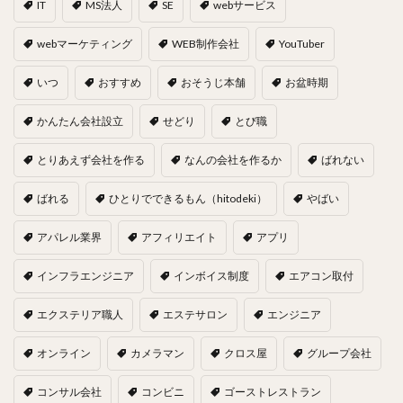
IT
MS法人
SE
webサービス
webマーケティング
WEB制作会社
YouTuber
いつ
おすすめ
おそうじ本舗
お盆時期
かんたん会社設立
せどり
とび職
とりあえず会社を作る
なんの会社を作るか
ばれない
ばれる
ひとりでできるもん（hitodeki）
やばい
アパレル業界
アフィリエイト
アプリ
インフラエンジニア
インボイス制度
エアコン取付
エクステリア職人
エステサロン
エンジニア
オンライン
カメラマン
クロス屋
グループ会社
コンサル会社
コンビニ
ゴーストレストラン