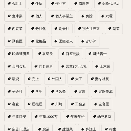
会計士
住所
作り方
依頼先
保険代理店
倉庫業
個人
個人事業主
免除
六曜
内装業
分社化
別会社
別会社設立
副業
勤務医
化粧品
医療法人
占い師
印鑑証明書
取締役
口座開設
司法書士
合同会社
同じ住所
営業代行会社
土木業
増資
売上
外国人
大工
妻を社長
子会社
学生
学習塾
定款
定款作成
審査
屋根屋
川崎
工務店
左官屋
年収目安
年商1000万
年末年始
幼児教室
広告代理店
廃業
建設業
弁護士
弥生