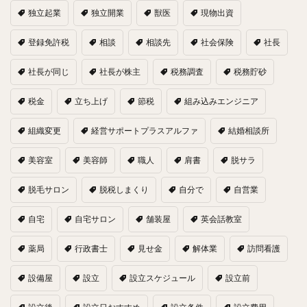
独立起業
独立開業
獣医
現物出資
登録免許税
相談
相談先
社会保険
社長
社長が同じ
社長が株主
税務調査
税務貯砂
税金
立ち上げ
節税
組み込みエンジニア
組織変更
経営サポートプラスアルファ
結婚相談所
美容室
美容師
職人
肩書
脱サラ
脱毛サロン
脱税しまくり
自分で
自営業
自宅
自宅サロン
舗装屋
英会話教室
薬局
行政書士
見せ金
解体業
訪問看護
設備屋
設立
設立スケジュール
設立前