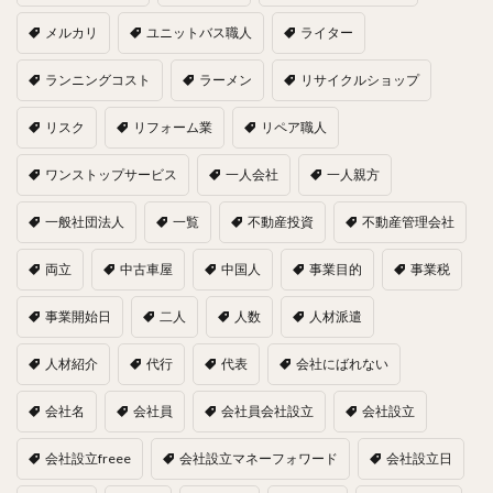
メルカリ
ユニットバス職人
ライター
ランニングコスト
ラーメン
リサイクルショップ
リスク
リフォーム業
リペア職人
ワンストップサービス
一人会社
一人親方
一般社団法人
一覧
不動産投資
不動産管理会社
両立
中古車屋
中国人
事業目的
事業税
事業開始日
二人
人数
人材派遣
人材紹介
代行
代表
会社にばれない
会社名
会社員
会社員会社設立
会社設立
会社設立freee
会社設立マネーフォワード
会社設立日