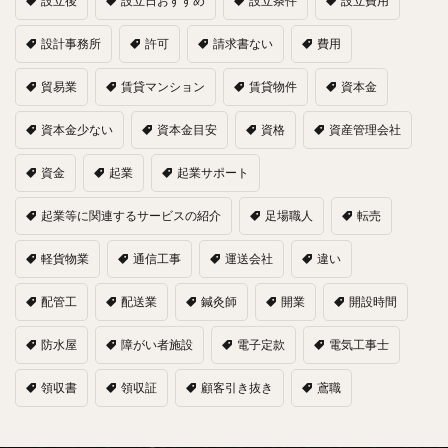
設立後
設立日おすすめ
設立条件
設立費用
設計事務所
許可
請求書ない
費用
貿易業
賃貸マンション
賃貸物件
資本金
資本金少ない
資本金目安
資格
資産管理会社
資金
起業
起業サポート
起業等に関連するサービスの紹介
足場職人
転売
軽貨物業
通信工事
運送会社
違い
配管工
配送業
鍼灸師
開業
開設時間
防水屋
障がい者施設
電子定款
電気工事士
領収書
領収証
顧客引き抜き
鳶職