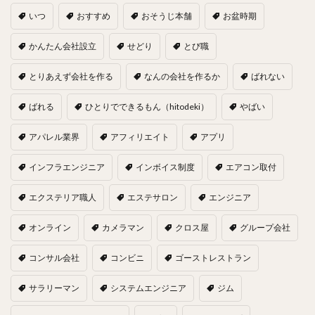
いつ
おすすめ
おそうじ本舗
お盆時期
かんたん会社設立
せどり
とび職
とりあえず会社を作る
なんの会社を作るか
ばれない
ばれる
ひとりでできるもん（hitodeki）
やばい
アパレル業界
アフィリエイト
アプリ
インフラエンジニア
インボイス制度
エアコン取付
エクステリア職人
エステサロン
エンジニア
オンライン
カメラマン
クロス屋
グループ会社
コンサル会社
コンビニ
ゴーストレストラン
サラリーマン
システムエンジニア
ジム