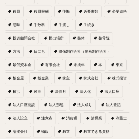
役員
役員報酬
後悔
必要書類
必要資格
意味
手数料
手渡し
手続き
投資顧問会社
提出場所
整体
整骨院
方法
日にち
映像制作会社（動画制作会社）
最低資本金
有限会社
未成年
本
東京
板金屋
板金業
株主
株式会社
株式投資
横浜
民泊
決算月
法人化
法人口座
法人口座開設
法人形態
法人成り
法人登記
法人設立
注意点
消費税
清掃業
測量士
溶接会社
物販
独立
独立できる資格