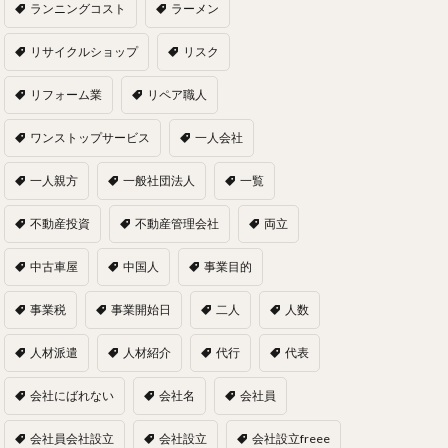
ランニングコスト
ラーメン
リサイクルショップ
リスク
リフォーム業
リペア職人
ワンストップサービス
一人会社
一人親方
一般社団法人
一覧
不動産投資
不動産管理会社
両立
中古車屋
中国人
事業目的
事業税
事業開始日
二人
人数
人材派遣
人材紹介
代行
代表
会社にばれない
会社名
会社員
会社員会社設立
会社設立
会社設立freee