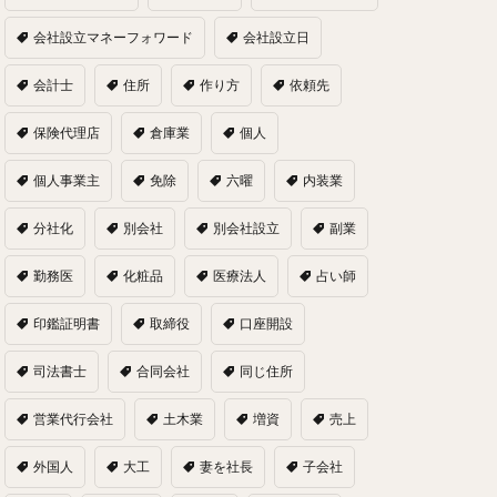
会社設立マネーフォワード
会社設立日
会計士
住所
作り方
依頼先
保険代理店
倉庫業
個人
個人事業主
免除
六曜
内装業
分社化
別会社
別会社設立
副業
勤務医
化粧品
医療法人
占い師
印鑑証明書
取締役
口座開設
司法書士
合同会社
同じ住所
営業代行会社
土木業
増資
売上
外国人
大工
妻を社長
子会社