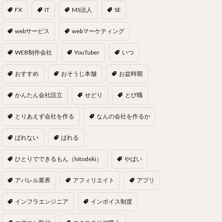
FX
IT
MS法人
SE
webサービス
webマーケティング
WEB制作会社
YouTuber
いつ
おすすめ
おそうじ本舗
お盆時期
かんたん会社設立
せどり
とび職
とりあえず会社を作る
なんの会社を作るか
ばれない
ばれる
ひとりでできるもん（hitodeki）
やばい
アパレル業界
アフィリエイト
アプリ
インフラエンジニア
インボイス制度