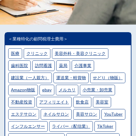
＜業種特化の顧問税理士費用＞
医療
クリニック
美容外科・美容クリニック
歯科医院
訪問看護
薬局
介護事業
建設業（一人親方）
運送業・軽貨物
せどり（物販）
Amazon物販
ebay
メルカリ
小売業・卸売業
不動産投資
アフィリエイト
飲食店
美容室
エステサロン
ネイルサロン
美容サロン
YouTuber
インフルエンサー
ライバー（配信業）
TikToker