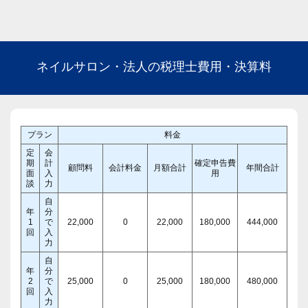
ネイルサロン・法人の税理士費用・決算料
プラン
料金
定
会
期
計
確定申告費
顧問料
会計料金
月額合計
年間合計
面
入
用
談
力
自
年
分
1
で
22,000
0
22,000
180,000
444,000
回
入
力
自
年
分
2
で
25,000
0
25,000
180,000
480,000
回
入
力