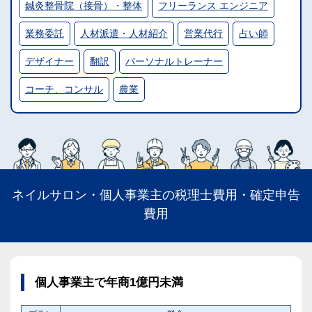
鍼灸整骨院（接骨）・整体
フリーランス エンジニア
業務委託
人材派遣・人材紹介
営業代行
占い師
デザイナー
翻訳
パーソナルトレーナー
コーチ、コンサル
農業
ネイルサロン・個人事業主の税理士費用・確定申告
費用
個人事業主で年商1億円未満