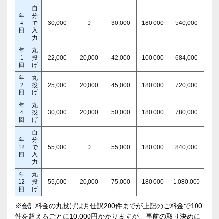
自
年
分
4
で
30,000
0
30,000
180,000
540,000
回
入
力
年
丸
1
投
22,000
20,000
42,000
100,000
684,000
回
げ
年
丸
2
投
25,000
20,000
45,000
180,000
720,000
回
げ
年
丸
4
投
30,000
20,000
50,000
180,000
780,000
回
げ
自
年
分
12
で
55,000
0
55,000
180,000
840,000
回
入
力
年
丸
12
投
55,000
20,000
75,000
180,000
1,080,000
回
げ
※会計料金の丸投げは月仕訳200件までが上記のご料金で100
件を超えるごとに10,000円かかりますが、事前の取り決めに