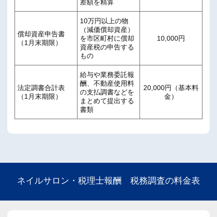
差額を精算
10万円以上の物
（減価償却資産）
償却資産申告書
を市区町村に償却
10,000円
（1月末期限）
資産税の申告する
もの
給与や業務委託報
酬、不動産使用料
法定調書合計表
20,000円（基本料
の支払調書などを
（1月末期限）
金）
まとめて提出する
書類
ネイルサロン・税理士報酬 税務調査の料金表