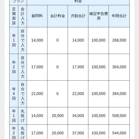
プラン
料金
定
会
期
計
確定申告費
顧問料
会計料金
月額合計
年間合計
面
入
用
談
力
自
年
分
1
で
14,000
0
14,000
100,000
268,000
回
入
力
自
年
分
2
で
17,000
0
17,000
100,000
304,000
回
入
力
自
年
分
4
で
22,000
0
22,000
100,000
364,000
回
入
力
年
丸
1
投
14,000
20,000
34,000
100,000
508,000
回
げ
年
丸
2
投
17,000
20,000
37,000
100,000
544,000
回
げ