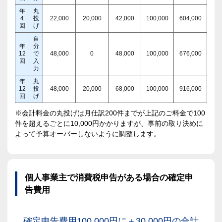
年
丸
4
投
22,000
20,000
42,000
100,000
604,000
回
げ
自
年
分
12
で
48,000
0
48,000
100,000
676,000
回
入
力
年
丸
12
投
48,000
20,000
68,000
100,000
916,000
回
げ
※会計料金の丸投げは月仕訳200件までが上記のご料金で100
件を超えるごとに10,000円かかりますが、事前の取り決めに
よって予算オーバーしないように調整します。
個人事業主で消費税申告がある場合の確定申
告費用
確定申告費用100,000円に＋30,000円の合計