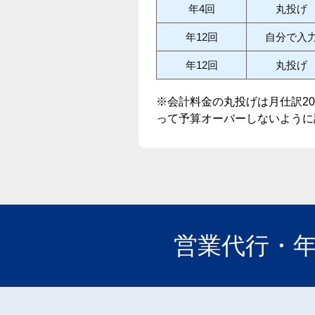
年
4
回
丸投げ
年
12
回
自分で入
年
12
回
丸投げ
※会計料金の丸投げは月仕訳20
って予算オーバーしないように
営業代行・