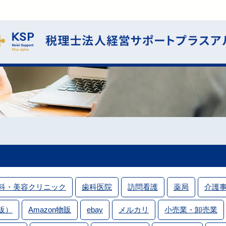
科・美容クリニック
歯科医院
訪問看護
薬局
介護
販）
Amazon物販
ebay
メルカリ
小売業・卸売業