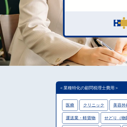
＜業種特化の顧問税理士費用＞
医療
クリニック
美容外
運送業・軽貨物
せどり（物