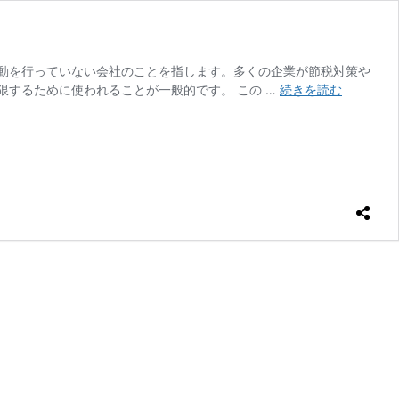
動を行っていない会社のことを指します。多くの企業が節税対策や
【税
するために使われることが一般的です。 この …
続きを読む
理
士
が
解
説】
プ
ラ
イ
ベ
ー
ト
カ
ン
パ
ニ
ー