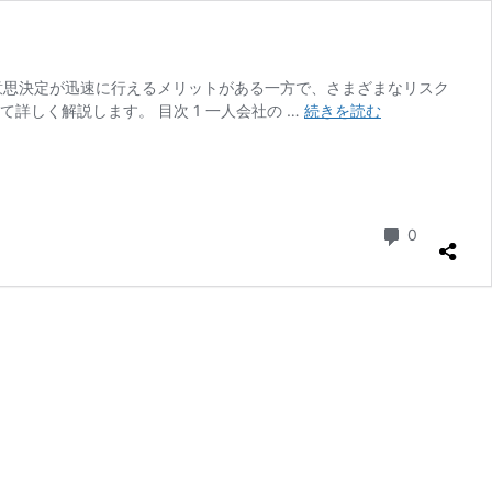
意思決定が迅速に行えるメリットがある一方で、さまざまなリスク
【税
しく解説します。 目次 1 一人会社の …
続きを読む
理
士
が
解
説】
コメント
0
一
人
会
社
の
リ
ス
ク
と
対
策